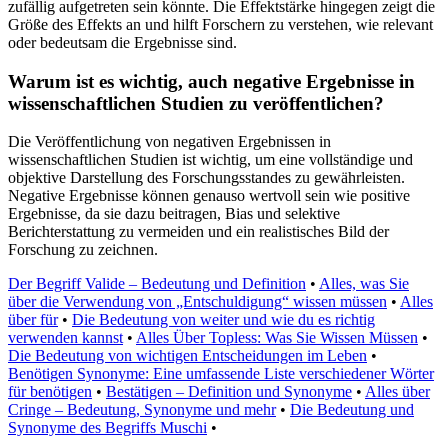
zufällig aufgetreten sein könnte. Die Effektstärke hingegen zeigt die
Größe des Effekts an und hilft Forschern zu verstehen, wie relevant
oder bedeutsam die Ergebnisse sind.
Warum ist es wichtig, auch negative Ergebnisse in
wissenschaftlichen Studien zu veröffentlichen?
Die Veröffentlichung von negativen Ergebnissen in
wissenschaftlichen Studien ist wichtig, um eine vollständige und
objektive Darstellung des Forschungsstandes zu gewährleisten.
Negative Ergebnisse können genauso wertvoll sein wie positive
Ergebnisse, da sie dazu beitragen, Bias und selektive
Berichterstattung zu vermeiden und ein realistisches Bild der
Forschung zu zeichnen.
Der Begriff Valide – Bedeutung und Definition
•
Alles, was Sie
über die Verwendung von „Entschuldigung“ wissen müssen
•
Alles
über für
•
Die Bedeutung von weiter und wie du es richtig
verwenden kannst
•
Alles Über Topless: Was Sie Wissen Müssen
•
Die Bedeutung von wichtigen Entscheidungen im Leben
•
Benötigen Synonyme: Eine umfassende Liste verschiedener Wörter
für benötigen
•
Bestätigen – Definition und Synonyme
•
Alles über
Cringe – Bedeutung, Synonyme und mehr
•
Die Bedeutung und
Synonyme des Begriffs Muschi
•