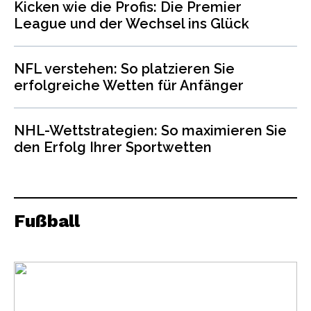
Kicken wie die Profis: Die Premier
League und der Wechsel ins Glück
NFL verstehen: So platzieren Sie
erfolgreiche Wetten für Anfänger
NHL-Wettstrategien: So maximieren Sie
den Erfolg Ihrer Sportwetten
Fußball