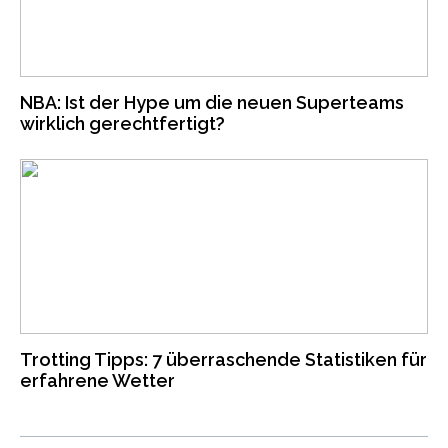
NBA: Ist der Hype um die neuen Superteams
wirklich gerechtfertigt?
Trotting Tipps: 7 überraschende Statistiken für
erfahrene Wetter