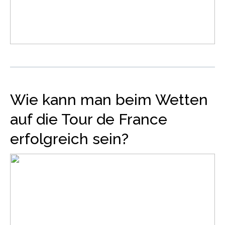
Wie kann man beim Wetten
auf die Tour de France
erfolgreich sein?