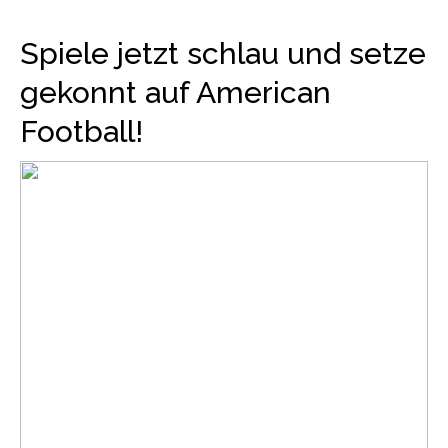
Spiele jetzt schlau und setze
gekonnt auf American
Football!