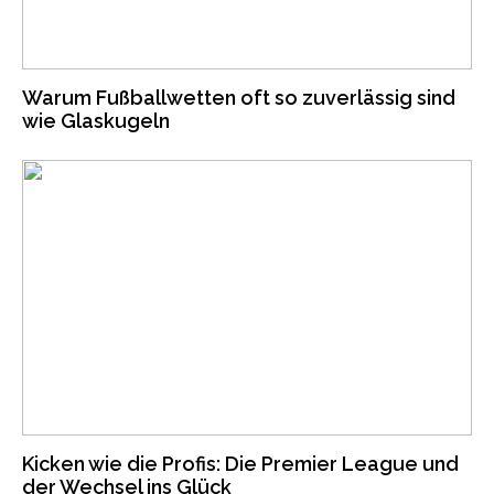
Warum Fußballwetten oft so zuverlässig sind
wie Glaskugeln
Kicken wie die Profis: Die Premier League und
der Wechsel ins Glück