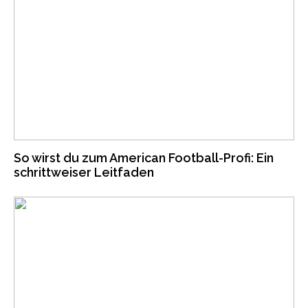
So wirst du zum American Football-Profi: Ein
schrittweiser Leitfaden