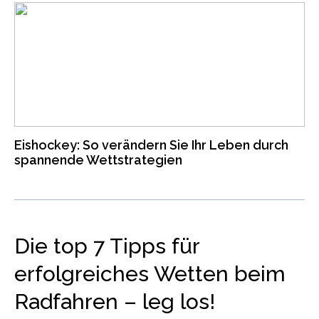
Eishockey: So verändern Sie Ihr Leben durch
spannende Wettstrategien
Die top 7 Tipps für
erfolgreiches Wetten beim
Radfahren – leg los!