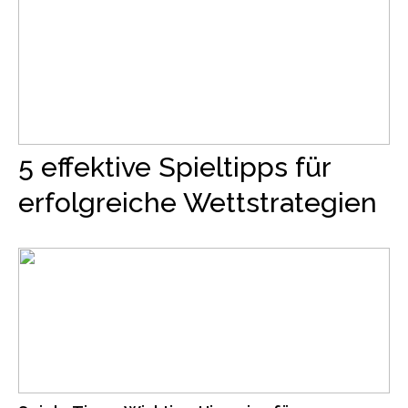
5 effektive Spieltipps für
erfolgreiche Wettstrategien