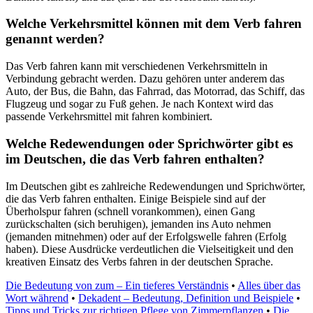
Welche Verkehrsmittel können mit dem Verb fahren
genannt werden?
Das Verb fahren kann mit verschiedenen Verkehrsmitteln in
Verbindung gebracht werden. Dazu gehören unter anderem das
Auto, der Bus, die Bahn, das Fahrrad, das Motorrad, das Schiff, das
Flugzeug und sogar zu Fuß gehen. Je nach Kontext wird das
passende Verkehrsmittel mit fahren kombiniert.
Welche Redewendungen oder Sprichwörter gibt es
im Deutschen, die das Verb fahren enthalten?
Im Deutschen gibt es zahlreiche Redewendungen und Sprichwörter,
die das Verb fahren enthalten. Einige Beispiele sind auf der
Überholspur fahren (schnell vorankommen), einen Gang
zurückschalten (sich beruhigen), jemanden ins Auto nehmen
(jemanden mitnehmen) oder auf der Erfolgswelle fahren (Erfolg
haben). Diese Ausdrücke verdeutlichen die Vielseitigkeit und den
kreativen Einsatz des Verbs fahren in der deutschen Sprache.
Die Bedeutung von zum – Ein tieferes Verständnis
•
Alles über das
Wort während
•
Dekadent – Bedeutung, Definition und Beispiele
•
Tipps und Tricks zur richtigen Pflege von Zimmerpflanzen
•
Die