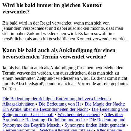
Wird bis bald immer im gleichen Kontext
verwendet?
Bis bald wird in der Regel verwendet, wenn man sich von
jemandem verabschiedet und dabei ausdrücken möchte, dass man
sich in naher Zukunft wiedersehen wird. Es kann sowohl im
persönlichen als auch im geschäftlichen Kontext verwendet werden.
Kann bis bald auch als Ankündigung für einen
bevorstehenden Termin verwendet werden?
Ja, bis bald kann auch als Ankündigung für einen bevorstehenden
Termin verwendet werden, um auszudrücken, dass man sich zu
einem bestimmten Zeitpunkt wiedersehen wird. Es dient somit nicht
nur als Abschiedsgruß, sondern auch als Vorfreude auf ein geplantes
Treffen.
Die Bedeutung der richtigen Entfernung bei verschiedenen
Alltagsaktivitäten
•
Die Bedeutung von Hi
•
Die Magie der Nacht:
Ein Artikel über die Besonderheiten der Nacht
•
Die Bedeutung von
Religion in der Gesellschaft
•
Was bedeutet ansehen?
•
Alles über
Äquivalent: Bedeutung, Definition und mehr
•
Die Bedeutung und
Synonyme des Begriffs Muschi
•
Synonyme finden leicht gemacht
•
Hierbei Synonym – Welche Alternativen gibt es?
•
Alles über die